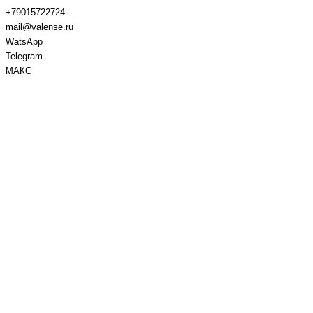
+79015722724
mail@valense.ru
WatsApp
Telegram
МАКС
Доставка и Оплата
Контакты
+7 495 979-27-24
+7 495 979-27-24
+7 901 572-27-24