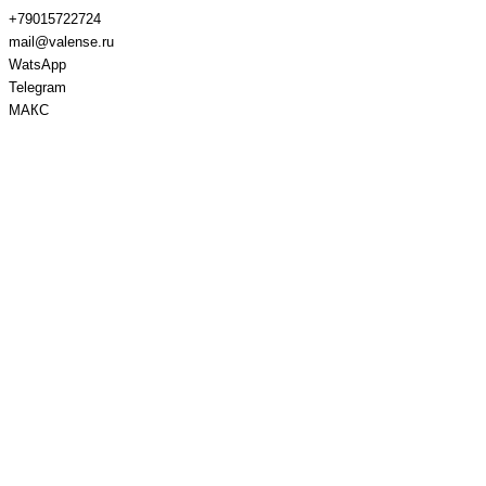
+79015722724
mail@valense.ru
WatsApp
Telegram
МАКС
Доставка и Оплата
Контакты
+7 495 979-27-24
+7 495 979-27-24
+7 901 572-27-24