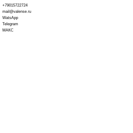
+79015722724
mail@valense.ru
WatsApp
Telegram
МАКС
Доставка и Оплата
Контакты
+7 495 979-27-24
+7 495 979-27-24
+7 901 572-27-24